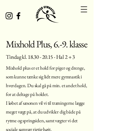
Mixhold Plus, 6.-9. klasse
Tirsdag kl.
18.30 - 20.15
- Hal 2 + 3
Mixhold plus er et hold for piger og drenge,
som kunne tænke sig lidt mere gymnastik i
hverdagen. Du skal gå på min. et andet hold,
for at deltage på holdet.
I løbet af sæsonen vil vi til træningerne lægge
meget vægt på, at du udvikler dig både på
rytme og springsiden, samt vægter vi det
sociale samvær rigtig højt.