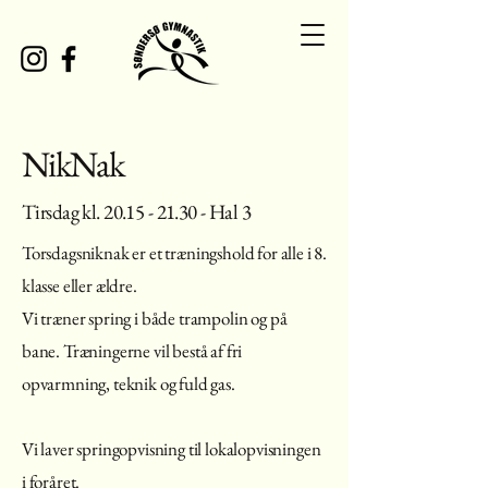
NikNak
Tirsdag kl.
20.15 - 21.30
- Hal 3
Torsdagsniknak er et træningshold for alle i 8.
klasse eller ældre.
Vi træner spring i både trampolin og på
bane. Træningerne vil bestå af fri
opvarmning, teknik og fuld gas.
Vi laver springopvisning til lokalopvisningen
i foråret.